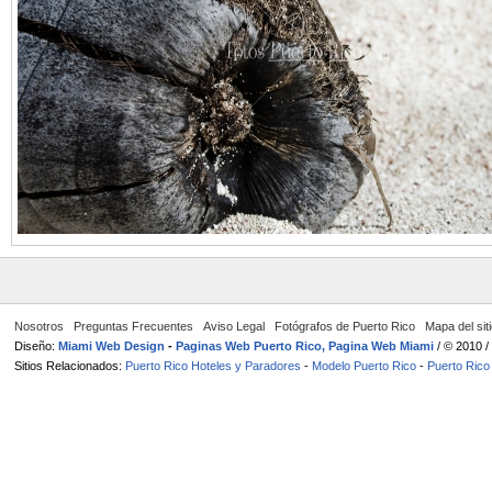
Nosotros
Preguntas Frecuentes
Aviso Legal
Fotógrafos de Puerto Rico
Mapa del sit
Diseño:
Miami Web Design
-
Paginas Web Puerto Rico, Pagina Web Miami
/ © 2010 
Sitios Relacionados:
Puerto Rico Hoteles y Paradores
-
Modelo Puerto Rico
-
Puerto Rico