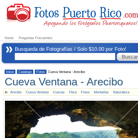
Home
Preguntas Frecuentes
Busqueda de Fotografías / Solo $10.00 por Foto!
Inicio
Catalogo
Fotos
Cueva Ventana - Arecibo
Cueva Ventana - Arecibo
in
Arecibo
Cueva Ventana
Cuevas
Flora
Fotos
Montañas
Naturaleza