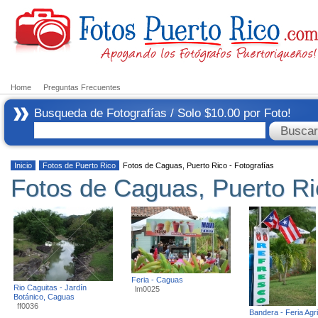
Home
Preguntas Frecuentes
Busqueda de Fotografías / Solo $10.00 por Foto!
Inicio
Fotos de Puerto Rico
Fotos de Caguas, Puerto Rico - Fotografías
Fotos de Caguas, Puerto Ri
Feria - Caguas
Rio Caguitas - Jardín
lm0025
Botánico, Caguas
ff0036
Bandera - Feria Agri