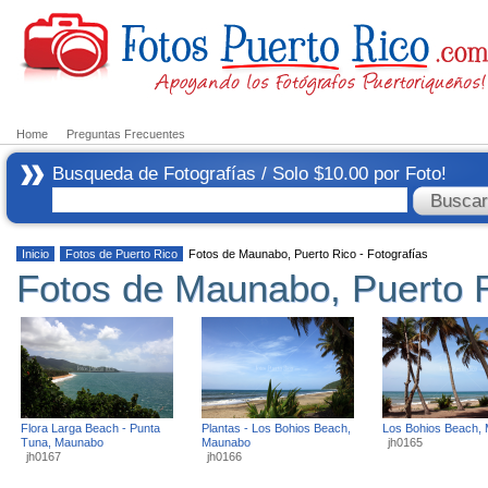
Home
Preguntas Frecuentes
Busqueda de Fotografías / Solo $10.00 por Foto!
Inicio
Fotos de Puerto Rico
Fotos de Maunabo, Puerto Rico - Fotografías
Fotos de Maunabo, Puerto R
Flora Larga Beach - Punta
Plantas - Los Bohios Beach,
Los Bohios Beach,
Tuna, Maunabo
Maunabo
jh0165
jh0167
jh0166