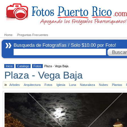
Home
Preguntas Frecuentes
Busqueda de Fotografías / Solo $10.00 por Foto!
Inicio
Catalogo
Fotos
Plaza - Vega Baja
Plaza - Vega Baja
in
Arboles
Arquitectura
Fotos
Iglesia
Luna
Naturaleza
Nubes
Plantas