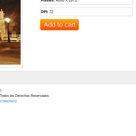
Pixeles:
4000 X 2672
DPI:
72
io
/ Todos los Derechos Reservados.
 Chinchorro