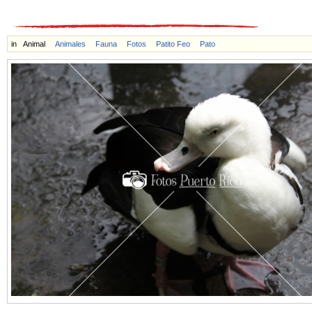
in
Animal
Animales
Fauna
Fotos
Patito Feo
Pato