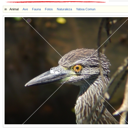
in
Animal
Ave
Fauna
Fotos
Naturaleza
Yaboa Comun