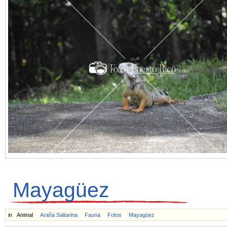
Mayagüez
in
Animal
Araña Saltarina
Fauna
Fotos
Mayagüez