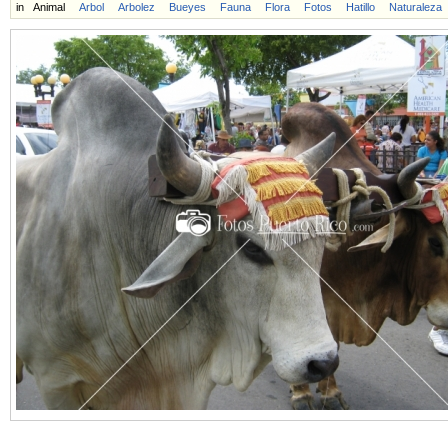
in
Animal
Arbol
Arbolez
Bueyes
Fauna
Flora
Fotos
Hatillo
Naturaleza