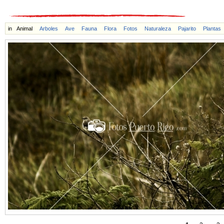
in
Animal
Arboles
Ave
Fauna
Flora
Fotos
Naturaleza
Pajarito
Plantas