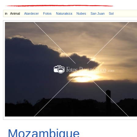
in
Animal
Atardecer
Fotos
Naturaleza
Nubes
San Juan
Sol
Mozambique