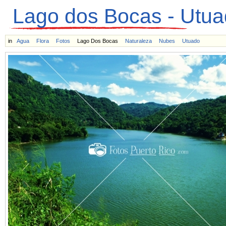
Lago dos Bocas - Utu
in
Agua
Flora
Fotos
Lago Dos Bocas
Naturaleza
Nubes
Utuado