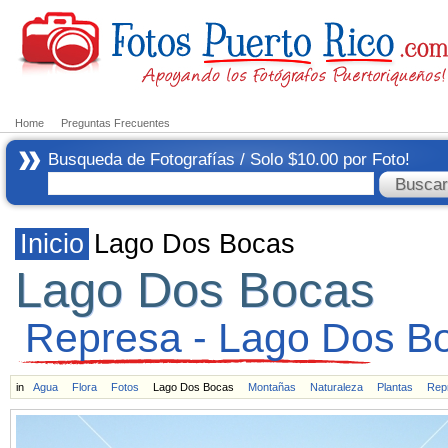
Home
Preguntas Frecuentes
Busqueda de Fotografías / Solo $10.00 por Foto!
Inicio
Lago Dos Bocas
Lago Dos Bocas
Represa - Lago Dos B
in
Agua
Flora
Fotos
Lago Dos Bocas
Montañas
Naturaleza
Plantas
Rep