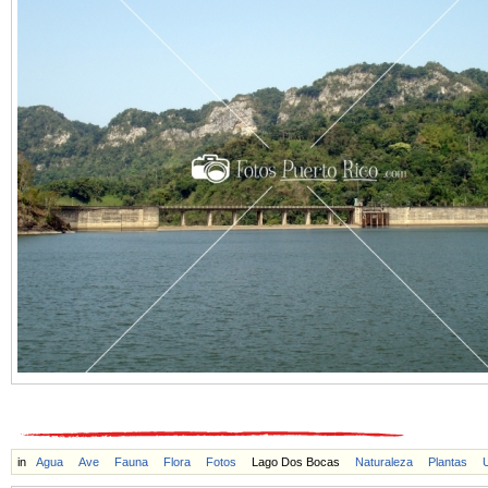
in
Agua
Ave
Fauna
Flora
Fotos
Lago Dos Bocas
Naturaleza
Plantas