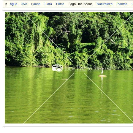
in
Agua
Ave
Fauna
Flora
Fotos
Lago Dos Bocas
Naturaleza
Plantas