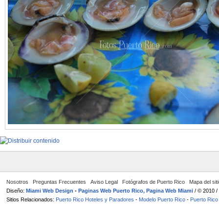
Nosotros
Preguntas Frecuentes
Aviso Legal
Fotógrafos de Puerto Rico
Mapa del sit
Diseño:
Miami Web Design
-
Paginas Web Puerto Rico, Pagina Web Miami
/ © 2010 
Sitios Relacionados:
Puerto Rico Hoteles y Paradores
-
Modelo Puerto Rico
-
Puerto Rico