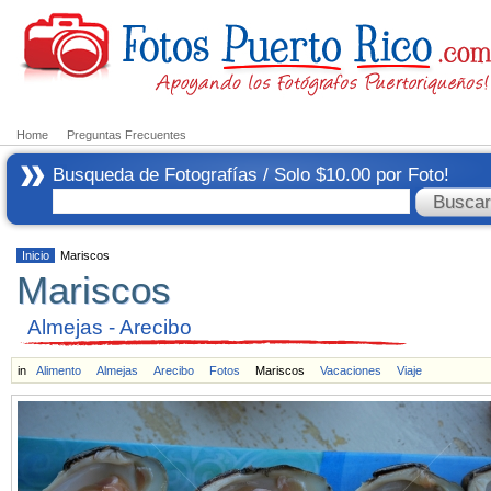
Home
Preguntas Frecuentes
Busqueda de Fotografías / Solo $10.00 por Foto!
Inicio
Mariscos
Mariscos
Almejas - Arecibo
in
Alimento
Almejas
Arecibo
Fotos
Mariscos
Vacaciones
Viaje