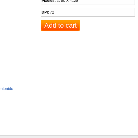
Pixeles:
2780 X 4128
DPI:
72