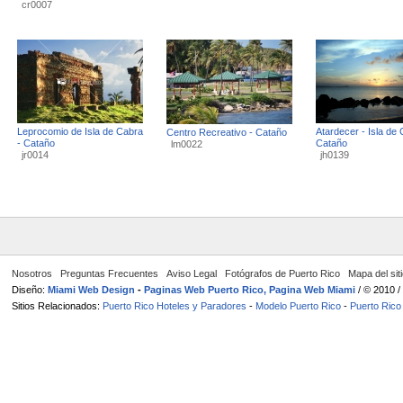
cr0007
Leprocomio de Isla de Cabra
Atardecer - Isla de 
Centro Recreativo - Cataño
- Cataño
Cataño
lm0022
jr0014
jh0139
Nosotros
Preguntas Frecuentes
Aviso Legal
Fotógrafos de Puerto Rico
Mapa del sit
Diseño:
Miami Web Design
-
Paginas Web Puerto Rico, Pagina Web Miami
/ © 2010 
Sitios Relacionados:
Puerto Rico Hoteles y Paradores
-
Modelo Puerto Rico
-
Puerto Rico