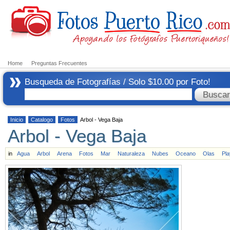
Home
Preguntas Frecuentes
Busqueda de Fotografías / Solo $10.00 por Foto!
Inicio
Catalogo
Fotos
Arbol - Vega Baja
Arbol - Vega Baja
in
Agua
Arbol
Arena
Fotos
Mar
Naturaleza
Nubes
Oceano
Olas
Pla