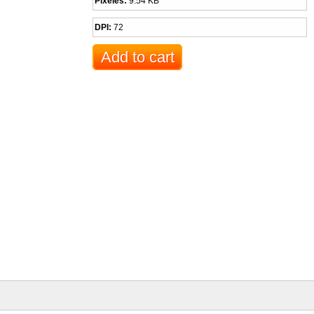
Pixeles:
9.54 KB
DPI:
72