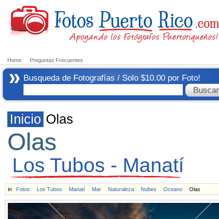
Home
Preguntas Frecuentes
Busqueda de Fotografías / Solo $10.00 por Foto!
Inicio
Olas
Olas
Los Tubos - Manatí
in
Fotos
Los Tubos
Manatí
Mar
Naturaleza
Nubes
Oceano
Olas