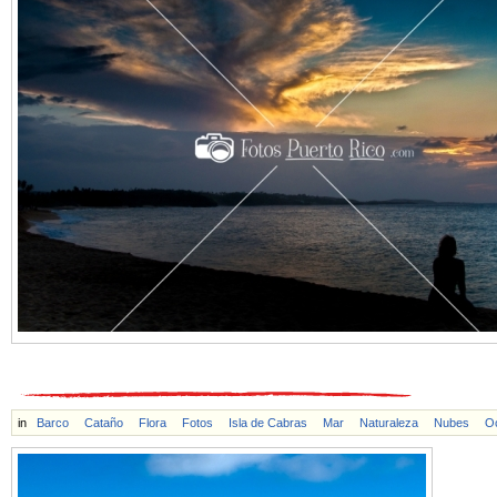
in
Barco
Cataño
Flora
Fotos
Isla de Cabras
Mar
Naturaleza
Nubes
O