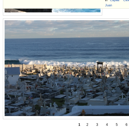
in
Capilla
Ciel
Juan
1
2
3
4
5
6