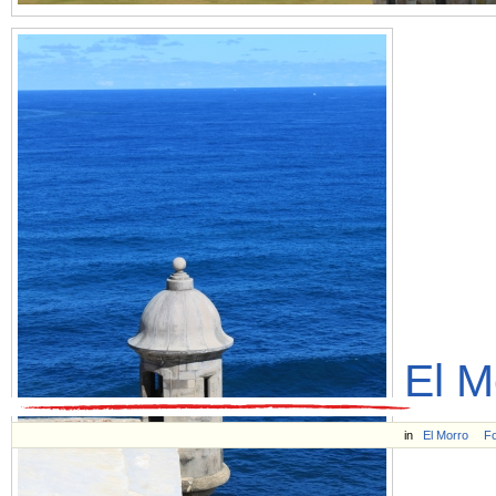
El M
in
El Morro
Fo