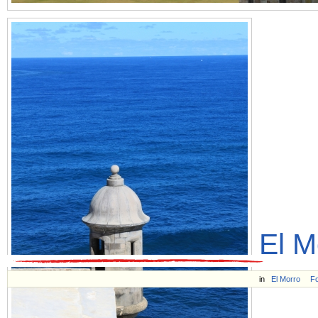
El M
in
El Morro
Fo