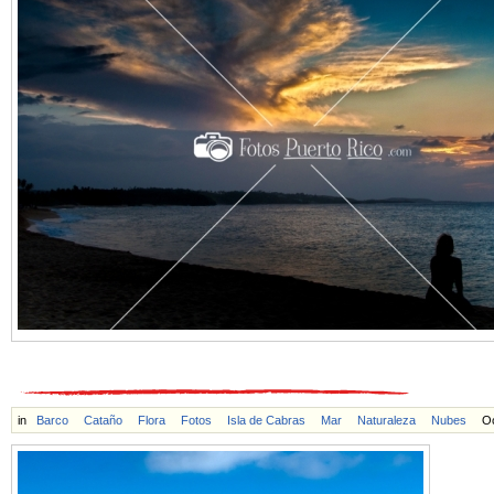
in
Barco
Cataño
Flora
Fotos
Isla de Cabras
Mar
Naturaleza
Nubes
O