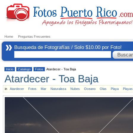
Home
Preguntas Frecuentes
Busqueda de Fotografías / Solo $10.00 por Foto!
Inicio
Catalogo
Fotos
Atardecer - Toa Baja
Atardecer - Toa Baja
in
Atardecer
Fotos
Mar
Naturaleza
Nubes
Oceano
Olas
Playa
Playas