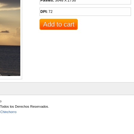
Pixeles:
3648 X 2736
DPI:
72
io
/ Todos los Derechos Reservados.
 Chinchorro