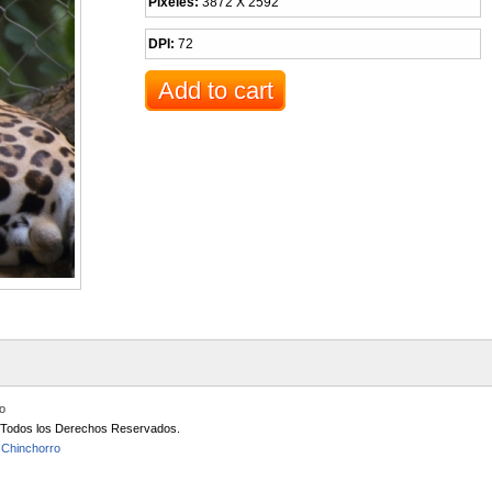
Pixeles:
3872 X 2592
DPI:
72
io
/ Todos los Derechos Reservados.
 Chinchorro