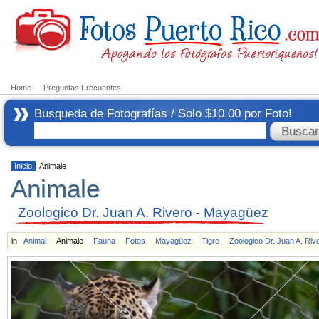
Home
Preguntas Frecuentes
Busqueda de Fotografías / Solo $10.00 por Foto!
Inicio
Animale
Animale
Zoologico Dr. Juan A. Rivero - Mayagüez
in
Animal
Animale
Fauna
Fotos
Mayagüez
Tigre
Zoologico Dr. Juan A. Riv