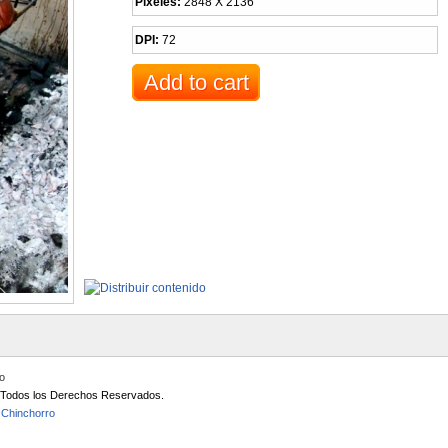
Pixeles:
2848 X 2136
DPI:
72
io
/ Todos los Derechos Reservados.
 Chinchorro