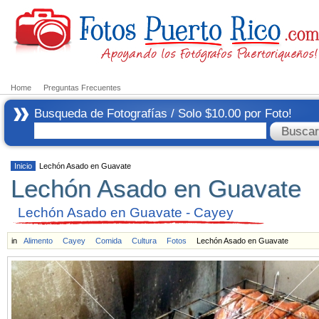
Home
Preguntas Frecuentes
Busqueda de Fotografías / Solo $10.00 por Foto!
Inicio
Lechón Asado en Guavate
Lechón Asado en Guavate
Lechón Asado en Guavate - Cayey
in
Alimento
Cayey
Comida
Cultura
Fotos
Lechón Asado en Guavate