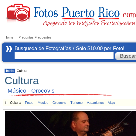
Home
Preguntas Frecuentes
Busqueda de Fotografías / Solo $10.00 por Foto!
Inicio
Cultura
Cultura
Músico - Orocovis
in
Cultura
Fotos
Musico
Orocovis
Turismo
Vacaciones
Viaje