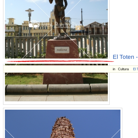
El Toten 
in
Cultura
El 