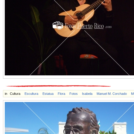
in
Cultura
Escultura
Estatua
Flora
Fotos
Isabela
Manuel M. Corchado
M