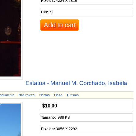
Pixeles:
4224 X 2816
DPI:
72
Estatua - Manuel M. Corchado, Isabela
onumento
Naturaleza
Plantas
Plaza
Turismo
$10.00
Tamaño:
988 KB
Pixeles:
3056 X 2292