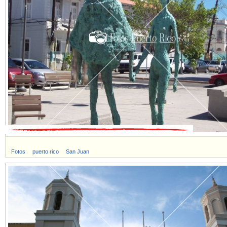
Fotos
puerto rico
San Juan