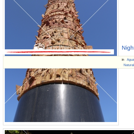
Nigh
in
Agu
Natura