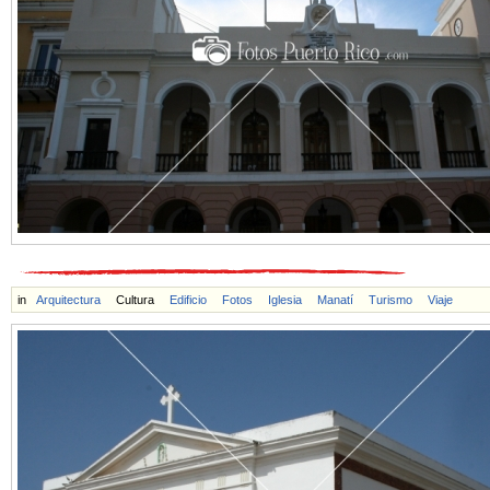
in
Arquitectura
Cultura
Edificio
Fotos
Iglesia
Manatí
Turismo
Viaje