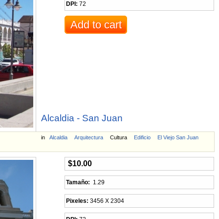
DPI:
72
Alcaldia - San Juan
in
Alcaldia
Arquitectura
Cultura
Edificio
El Viejo San Juan
$10.00
Tamaño:
1.29
Pixeles:
3456 X 2304