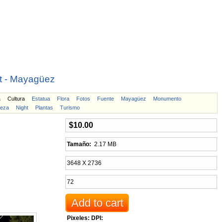
t - Mayagüez
a
Cultura
Estatua
Flora
Fotos
Fuente
Mayagüez
Monumento
leza
Night
Plantas
Turismo
$10.00
Tamaño:
2.17 MB
3648 X 2736
72
Pixeles:
DPI: