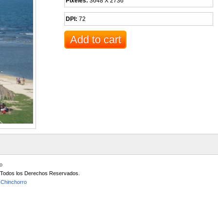
Pixeles:
3648 X 2736
DPI:
72
io
/ Todos los Derechos Reservados.
 Chinchorro