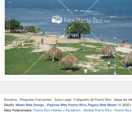
Nosotros
Preguntas Frecuentes
Aviso Legal
Fotógrafos de Puerto Rico
Mapa del sit
Diseño:
Miami Web Design
-
Paginas Web Puerto Rico, Pagina Web Miami
/ © 2010 
Sitios Relacionados:
Puerto Rico Hoteles y Paradores
-
Modelo Puerto Rico
-
Puerto Rico