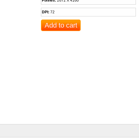
Pixeles:
2672 X 4160
DPI:
72