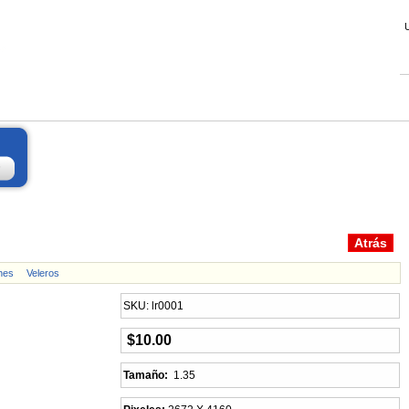
nes
Veleros
SKU: lr0001
$10.00
Tamaño:
1.35