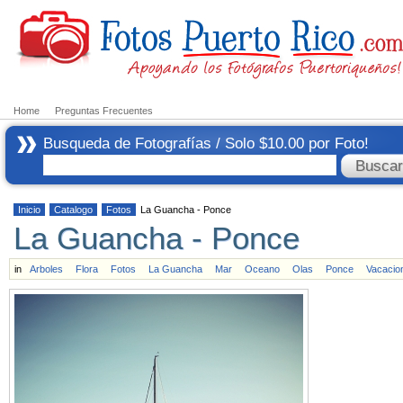
Home
Preguntas Frecuentes
Busqueda de Fotografías / Solo $10.00 por Foto!
Inicio
Catalogo
Fotos
La Guancha - Ponce
La Guancha - Ponce
in
Arboles
Flora
Fotos
La Guancha
Mar
Oceano
Olas
Ponce
Vacacio