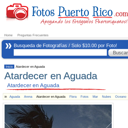
Home
Preguntas Frecuentes
Busqueda de Fotografías / Solo $10.00 por Foto!
Inicio
Atardecer en Aguada
Atardecer en Aguada
Atardecer en Aguada
in
Aguada
Arena
Atardecer en Aguada
Flora
Fotos
Mar
Nubes
Oceano