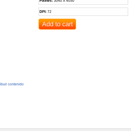
Pixeles:
3040 X 4050
DPI:
72