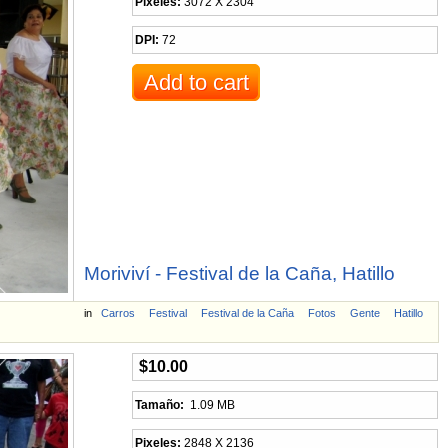
Pixeles:
3072 X 2304
DPI:
72
Moriviví - Festival de la Caña, Hatillo
in
Carros
Festival
Festival de la Caña
Fotos
Gente
Hatillo
$10.00
Tamaño:
1.09 MB
Pixeles:
2848 X 2136