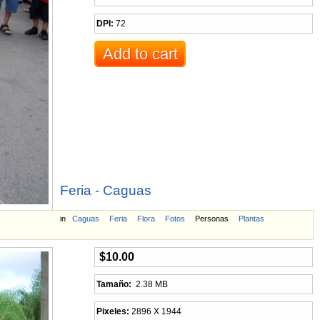
DPI:
72
Feria - Caguas
in
Caguas
Feria
Flora
Fotos
Personas
Plantas
$10.00
Tamaño:
2.38 MB
Pixeles:
2896 X 1944