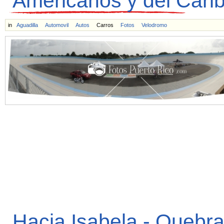
Americanos y del Cari
in
Aguadilla
Automovil
Autos
Carros
Fotos
Velodromo
Hacia Isabela - Quebra