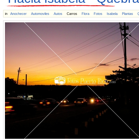
in
Anochecer
Automoviles
Autos
Carros
Flora
Fotos
Isabela
Plantas
Q