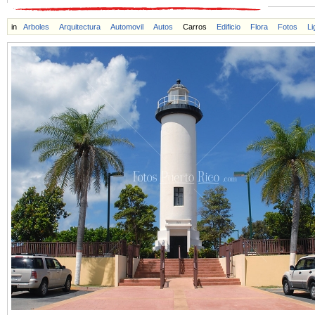
in
Arboles
Arquitectura
Automovil
Autos
Carros
Edificio
Flora
Fotos
Li