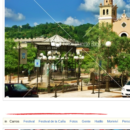
in
Carros
Festival
Festival de la Caña
Fotos
Gente
Hatillo
Moriviví
Pers