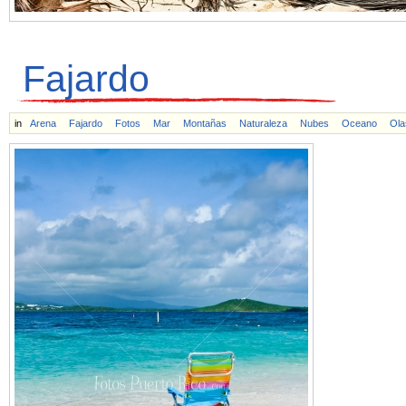
Fajardo
in
Arena
Fajardo
Fotos
Mar
Montañas
Naturaleza
Nubes
Oceano
Ola