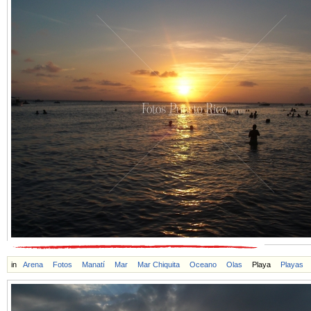
in
Arena
Fotos
Manatí
Mar
Mar Chiquita
Oceano
Olas
Playa
Playas