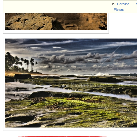
in
Carolina
Fo
Playas