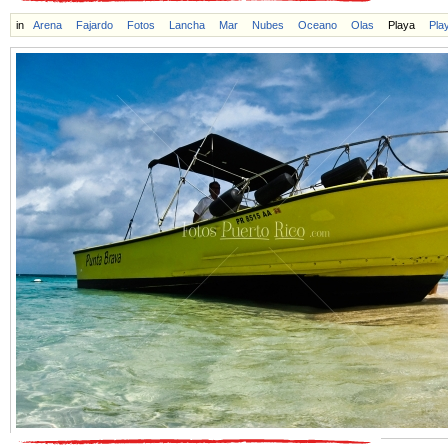
in
Arena
Fajardo
Fotos
Lancha
Mar
Nubes
Oceano
Olas
Playa
Pla