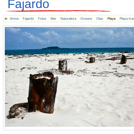
Fajardo
in
Arena
Fajardo
Fotos
Mar
Naturaleza
Oceano
Olas
Playa
Playa Ica