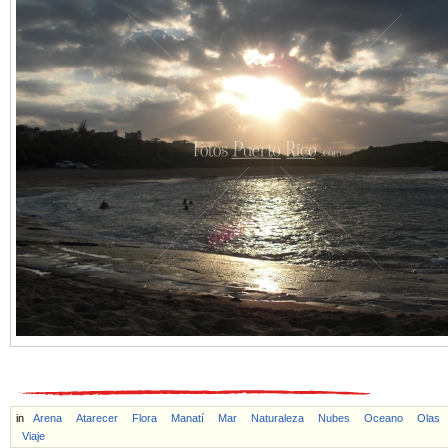
in
Arena
Atarecer
Flora
Manatí
Mar
Naturaleza
Nubes
Oceano
Olas
Viaje