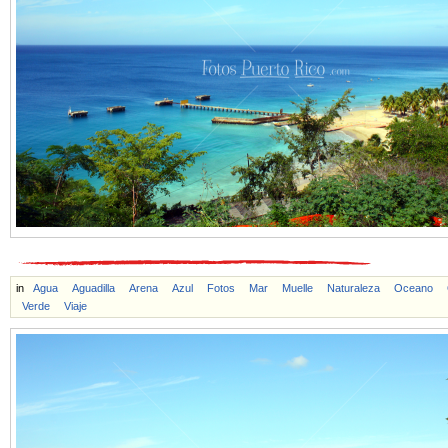
in
Agua
Aguadilla
Arena
Azul
Fotos
Mar
Muelle
Naturaleza
Oceano
Verde
Viaje