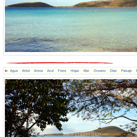
in
Agua
Arbol
Arena
Azul
Fotos
Hojas
Mar
Oceano
Olas
Paisaje