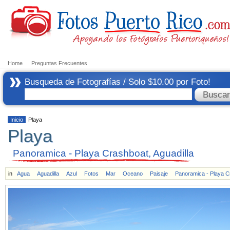
Home
Preguntas Frecuentes
Busqueda de Fotografías / Solo $10.00 por Foto!
Inicio
Playa
Playa
Panoramica - Playa Crashboat, Aguadilla
in
Agua
Aguadilla
Azul
Fotos
Mar
Oceano
Paisaje
Panoramica - Playa C