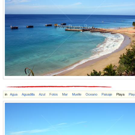
in
Agua
Aguadilla
Azul
Fotos
Mar
Muelle
Oceano
Paisaje
Playa
Pla