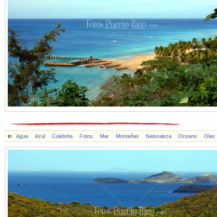
in
Agua
Azul
Culebrita
Fotos
Mar
Montañas
Naturaleza
Oceano
Olas