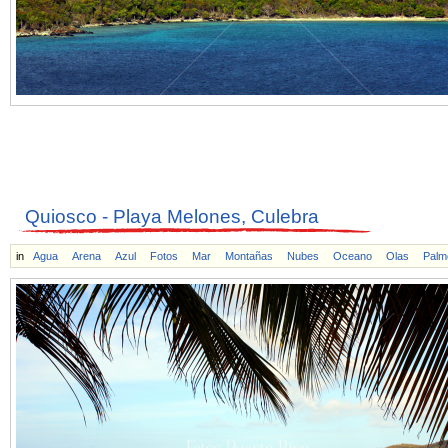
Quiosco - Playa Melones, Culebra
in
Agua
Arena
Azul
Fotos
Mar
Montañas
Nubes
Oceano
Olas
Palm