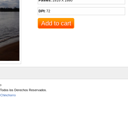
Pixeles:
2816 X 1880
DPI:
72
io
/ Todos los Derechos Reservados.
 Chinchorro