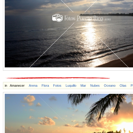
in
Amanecer
Arena
Flora
Fotos
Luquillo
Mar
Nubes
Oceano
Olas
P