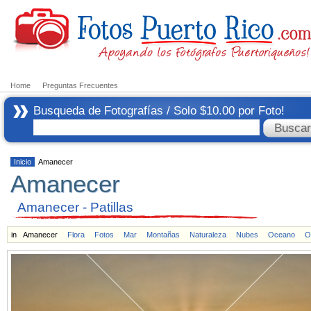
Home
Preguntas Frecuentes
Busqueda de Fotografías / Solo $10.00 por Foto!
Inicio
Amanecer
Amanecer
Amanecer - Patillas
in
Amanecer
Flora
Fotos
Mar
Montañas
Naturaleza
Nubes
Oceano
O