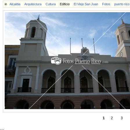
in
Alcaldia
Arquitectura
Cultura
Edificio
El Viejo San Juan
Fotos
puerto rico
1
2
3