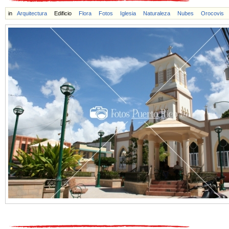
in
Arquitectura
Edificio
Flora
Fotos
Iglesia
Naturaleza
Nubes
Orocovis