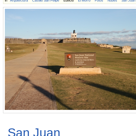
in
Arquitectura
Castillo San Felipe
Edificio
El Morro
Fotos
Nubes
San Juan
San Juan