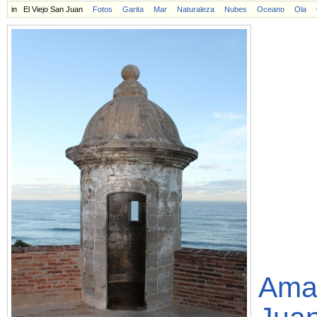
in
El Viejo San Juan
Fotos
Garita
Mar
Naturaleza
Nubes
Oceano
Ola
Aman