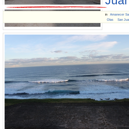
Juan
in
Amanecer San
Olas
San Jua