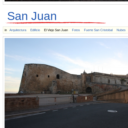
San Juan
in
Arquitectura
Edificio
El Viejo San Juan
Fotos
Fuerte San Cristobal
Nubes