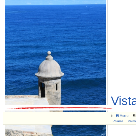
Vist
in
El Morro
El
Palmas
Palm