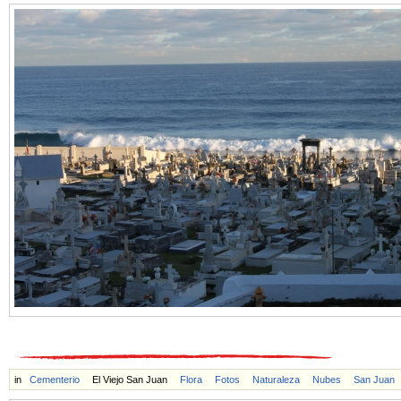
in
Cementerio
El Viejo San Juan
Flora
Fotos
Naturaleza
Nubes
San Juan