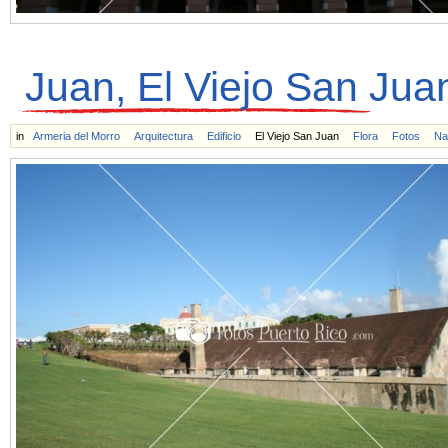
Juan, El Viejo San Jua
in
Armeria del Morro
Arquitectura
Edificio
El Viejo San Juan
Flora
Fotos
Na