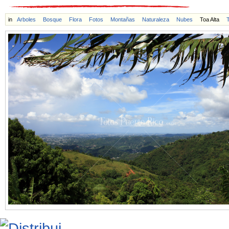
in
Arboles
Bosque
Flora
Fotos
Montañas
Naturaleza
Nubes
Toa Alta