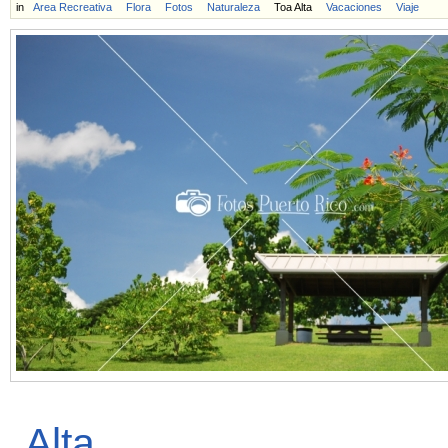
in
Area Recreativa
Flora
Fotos
Naturaleza
Toa Alta
Vacaciones
Viaje
Alta