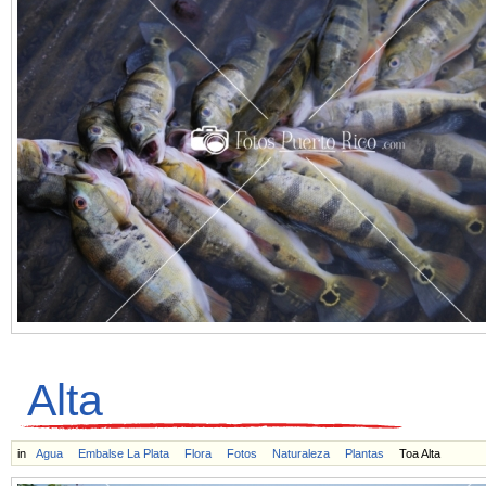
Alta
in
Agua
Embalse La Plata
Flora
Fotos
Naturaleza
Plantas
Toa Alta