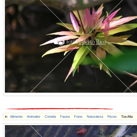
in
Alimento
Animales
Comida
Fauna
Fotos
Naturaleza
Peces
Toa Alta