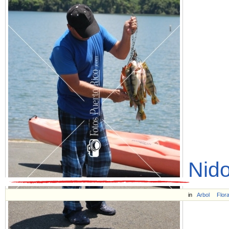
Nido
in
Arbol
Flor