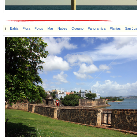
in
Bahia
Flora
Fotos
Mar
Nubes
Oceano
Panoramica
Plantas
San Ju