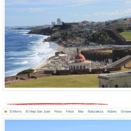
in
El Morro
El Viejo San Juan
Flora
Fotos
Mar
Naturaleza
Nubes
Ocean