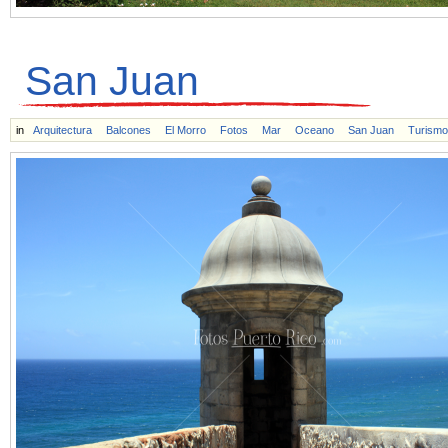
San Juan
in
Arquitectura
Balcones
El Morro
Fotos
Mar
Oceano
San Juan
Turismo