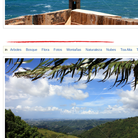
in
Arboles
Bosque
Flora
Fotos
Montañas
Naturaleza
Nubes
Toa Alta