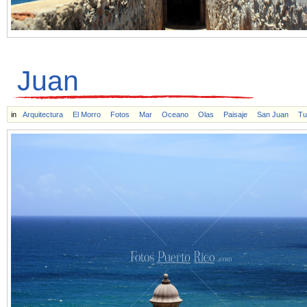
Juan
in
Arquitectura
El Morro
Fotos
Mar
Oceano
Olas
Paisaje
San Juan
Tu