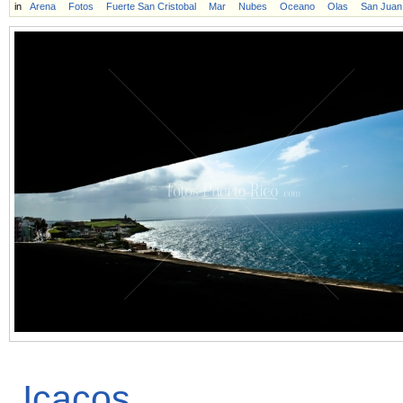
in
Arena
Fotos
Fuerte San Cristobal
Mar
Nubes
Oceano
Olas
San Juan
Icacos