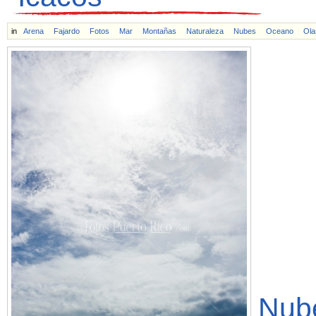
in
Arena
Fajardo
Fotos
Mar
Montañas
Naturaleza
Nubes
Oceano
Ola
Nub