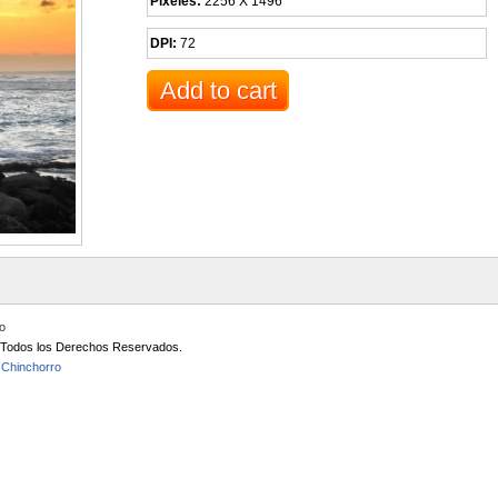
Pixeles:
2256 X 1496
DPI:
72
io
/ Todos los Derechos Reservados.
 Chinchorro