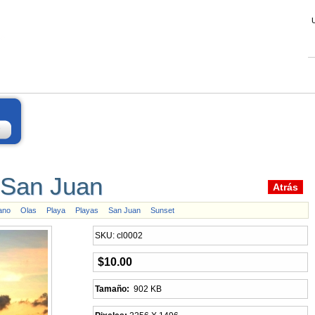
o San Juan
ano
Olas
Playa
Playas
San Juan
Sunset
SKU: cl0002
$10.00
Tamaño:
902 KB