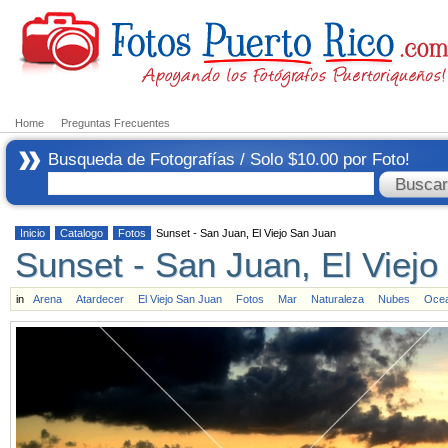
Home
Preguntas Frecuentes
Busqueda de Fotografías / Solo $10.00 por Foto!
Inicio
Catalogo
Fotos
Sunset - San Juan, El Viejo San Juan
Sunset - San Juan, El Viej
in
Arena
Atardecer
El Viejo San Juan
Fotos
Mar
Naturaleza
Nubes
Oce