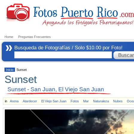
Home
Preguntas Frecuentes
Busqueda de Fotografías / Solo $10.00 por Foto!
Inicio
Sunset
Sunset
Sunset - San Juan, El Viejo San Juan
in
Arena
Atardecer
El Viejo San Juan
Fotos
Mar
Naturaleza
Nubes
Oce