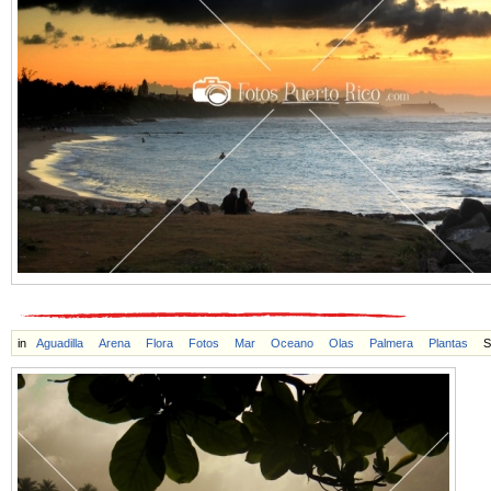
in
Aguadilla
Arena
Flora
Fotos
Mar
Oceano
Olas
Palmera
Plantas
S