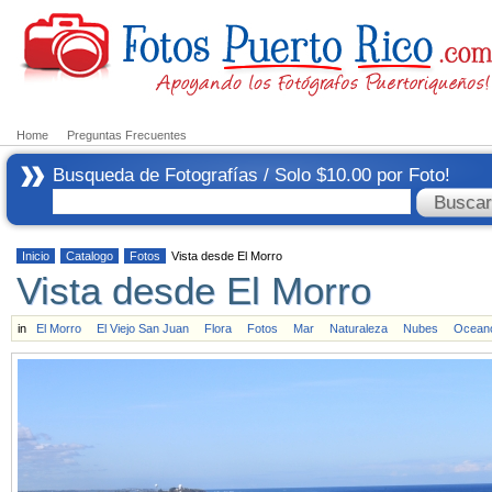
Home
Preguntas Frecuentes
Busqueda de Fotografías / Solo $10.00 por Foto!
Inicio
Catalogo
Fotos
Vista desde El Morro
Vista desde El Morro
in
El Morro
El Viejo San Juan
Flora
Fotos
Mar
Naturaleza
Nubes
Ocean