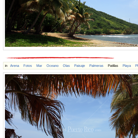
in
Arena
Fotos
Mar
Oceano
Olas
Paisaje
Palmeras
Patillas
Playa
P