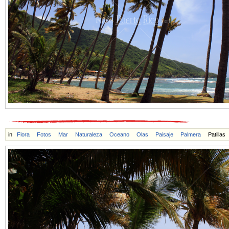
in
Flora
Fotos
Mar
Naturaleza
Oceano
Olas
Paisaje
Palmera
Patillas