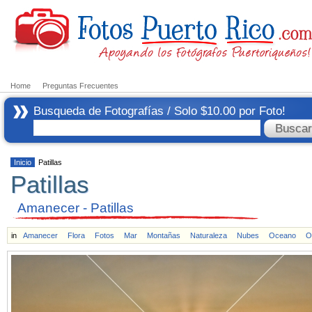
Home
Preguntas Frecuentes
Busqueda de Fotografías / Solo $10.00 por Foto!
Inicio
Patillas
Patillas
Amanecer - Patillas
in
Amanecer
Flora
Fotos
Mar
Montañas
Naturaleza
Nubes
Oceano
O