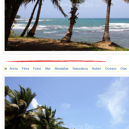
in
Arena
Flora
Fotos
Mar
Montañas
Naturaleza
Nubes
Oceano
Olas