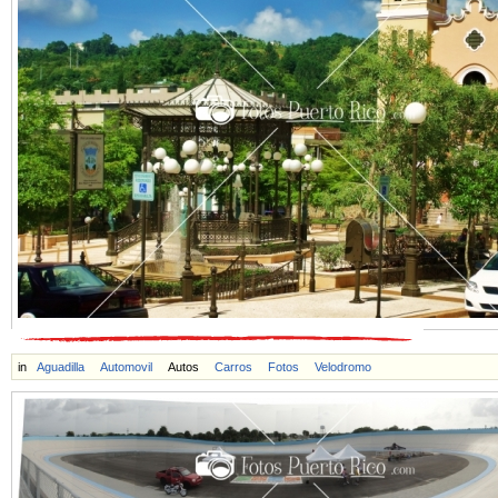
in
Aguadilla
Automovil
Autos
Carros
Fotos
Velodromo