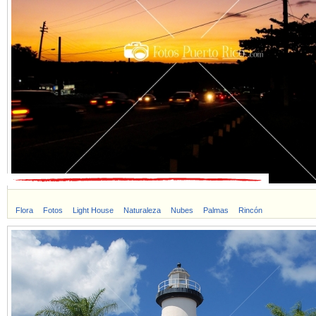
Flora
Fotos
Light House
Naturaleza
Nubes
Palmas
Rincón