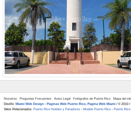
Nosotros
Preguntas Frecuentes
Aviso Legal
Fotógrafos de Puerto Rico
Mapa del sit
Diseño:
Miami Web Design
-
Paginas Web Puerto Rico, Pagina Web Miami
/ © 2010 
Sitios Relacionados:
Puerto Rico Hoteles y Paradores
-
Modelo Puerto Rico
-
Puerto Rico