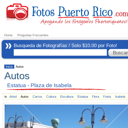
Home
Preguntas Frecuentes
Busqueda de Fotografías / Solo $10.00 por Foto!
Inicio
Autos
Autos
Estatua - Plaza de Isabela
in
Arbol
Autos
Carros
Cultura
Escultura
Estatua
Flora
Fotos
Isabela