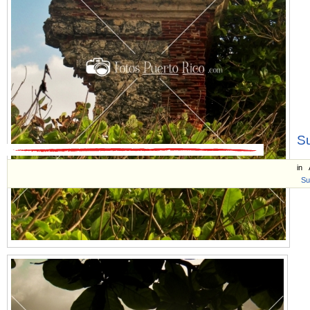
Su
in
Su