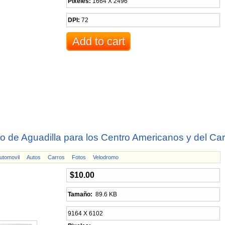
Pixeles:
1664 X 2496
DPI:
72
o de Aguadilla para los Centro Americanos y del C
utomovil
Autos
Carros
Fotos
Velodromo
$10.00
Tamaño:
89.6 KB
9164 X 6102