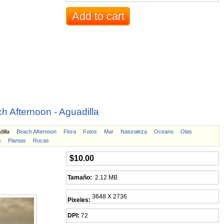
h Afternoon - Aguadilla
illa
Beach Afternoon
Flora
Fotos
Mar
Naturaleza
Oceano
Olas
s
Plantas
Rocas
$10.00
Tamaño:
2.12 MB
3648 X 2736
Pixeles:
DPI:
72