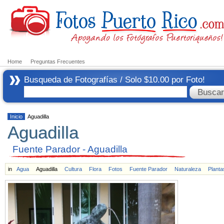
Home
Preguntas Frecuentes
Busqueda de Fotografías / Solo $10.00 por Foto!
Inicio
Aguadilla
Aguadilla
Fuente Parador - Aguadilla
in
Agua
Aguadilla
Cultura
Flora
Fotos
Fuente Parador
Naturaleza
Planta