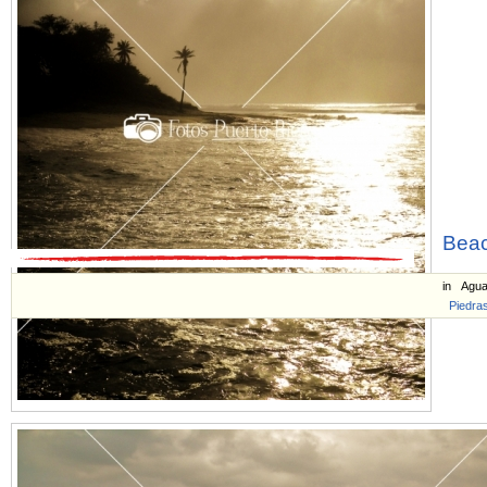
Beac
in
Aguad
Piedra