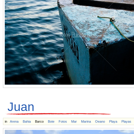
Juan
in
Arena
Bahia
Barco
Bote
Fotos
Mar
Marina
Oeano
Playa
Playas