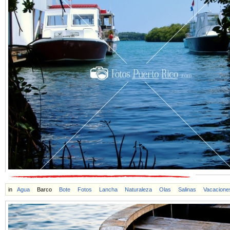
in
Agua
Barco
Bote
Fotos
Lancha
Naturaleza
Olas
Salinas
Vacacione