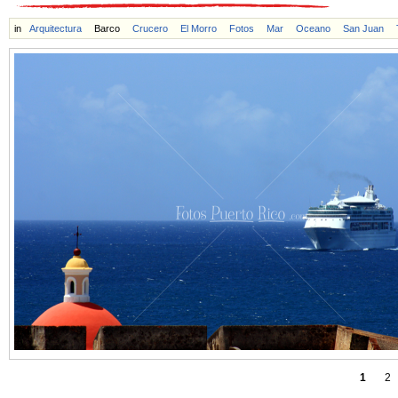
in
Arquitectura
Barco
Crucero
El Morro
Fotos
Mar
Oceano
San Juan
1
2