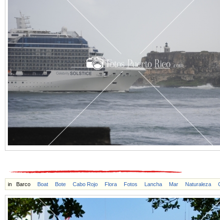
in
Barco
Boat
Bote
Cabo Rojo
Flora
Fotos
Lancha
Mar
Naturaleza