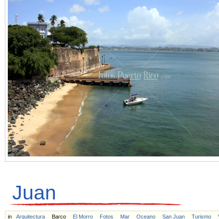
Juan
in
Arquitectura
Barco
El Morro
Fotos
Mar
Oceano
San Juan
Turismo