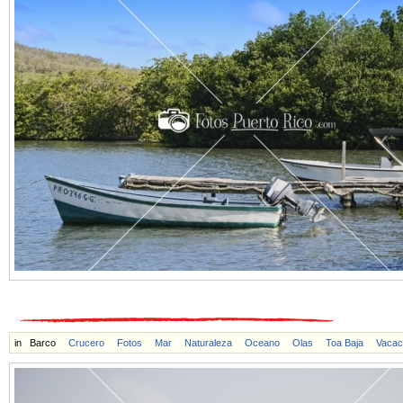
in
Barco
Crucero
Fotos
Mar
Naturaleza
Oceano
Olas
Toa Baja
Vacac