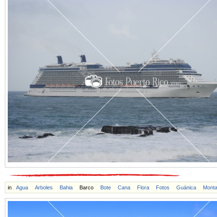
in
Agua
Arboles
Bahia
Barco
Bote
Cana
Flora
Fotos
Guánica
Mont