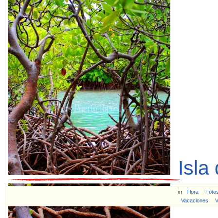
Isla
in
Flora
Foto
Vacaciones
V