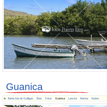
Guanica
in
Bahia Isla de Guilligan
Bote
Fotos
Guánica
Lancha
Marina
Nubes