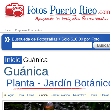
Home
Preguntas Frecuentes
Busqueda de Fotografías / Solo $10.00 por Foto!
Inicio
Guánica
Guánica
Planta - Jardín Botáni
in
Agua
Flora
Fotos
Guánica
Jardín Botánico
Naturaleza
Planta
Plantas