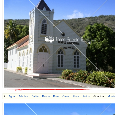
in
Agua
Arboles
Bahia
Barco
Bote
Cana
Flora
Fotos
Guánica
Mont