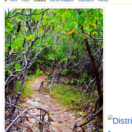
in
Flora
Fotos
Guánica
Isla de Guilligans
Naturaleza
Plantas