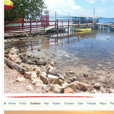
in
Arena
Fotos
Guánica
Mar
Nubes
Oceano
Olas
Paisaje
Playa
Pla