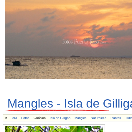
Mangles - Isla de Gilli
in
Flora
Fotos
Guánica
Isla de Gilligan
Mangles
Naturaleza
Plantas
Turi