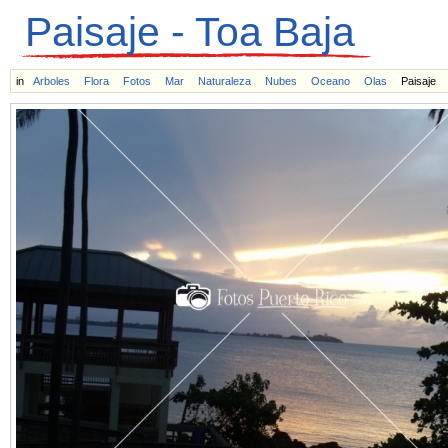
Paisaje - Toa Baja
in
Arboles
Flora
Fotos
Mar
Naturaleza
Nubes
Oceano
Olas
Paisaje