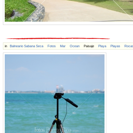
in
Balneario Sabana Seca
Fotos
Mar
Ocean
Paisaje
Playa
Playas
Roca