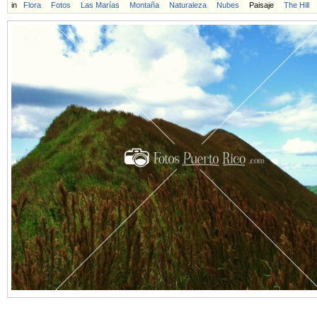
in
Flora
Fotos
Las Marías
Montaña
Naturaleza
Nubes
Paisaje
The Hill