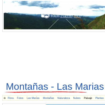
Montañas - Las Marias
in
Flora
Fotos
Las Marías
Montañas
Naturaleza
Nubes
Paisaje
Plantas