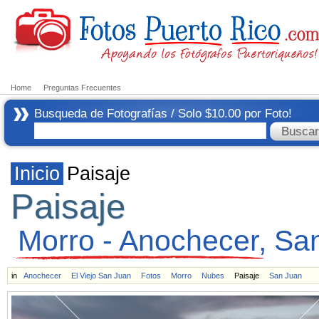
Home
Preguntas Frecuentes
Busqueda de Fotografías / Solo $10.00 por Foto!
Inicio
Paisaje
Paisaje
Morro - Anochecer, Sa
in
Anochecer
El Viejo San Juan
Fotos
Morro
Nubes
Paisaje
San Juan