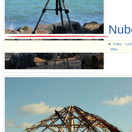
Nub
in
Fotos
La 
Vista